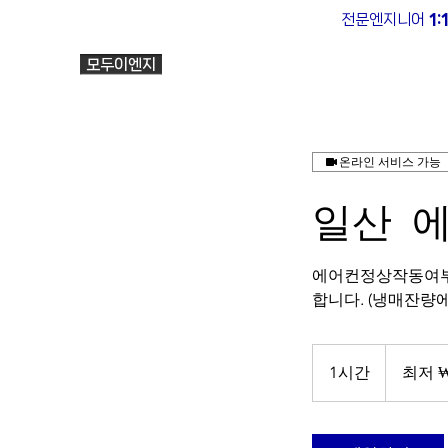
전문엔지니어
1
회사소개
에어컨
에어
모두이엔지
온라인 서비스 가능
일산 
에어컨정상작동여부
합니다. (냉매잔량에
최
저
1시간
1
최저 ₩
70,000
대
시
한
민
국
원