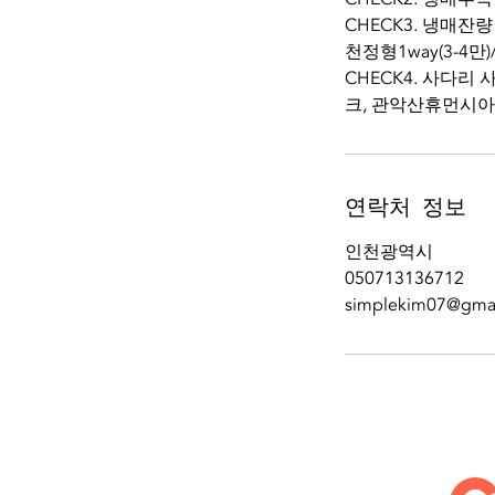
CHECK3. 냉매잔량
천정형1way(3-4만
CHECK4. 사다
크, 관악산휴먼시아
연락처 정보
인천광역시
050713136712
simplekim07@gma