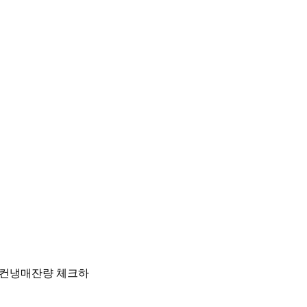
에어컨냉매잔량 체크하