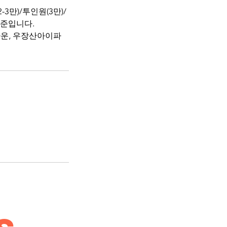
3만)/투인원(3만)/
1기준입니다.
타운, 우장산아이파