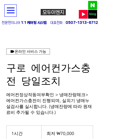
모두이엔지
전문엔지니어
1:1 케어링 시스템
대표전화 :
0507-1313-6712
온라인 서비스 가능
구로 에어컨가스충
전 당일조치
에어컨정상작동여부확인 > 냉매잔량체크>
에어컨가스충전이 진행되며, 실외기 냉매누
설검사를 실시합니다. (냉매잔량에 따라 원재
료비 추가될 수 있습니다.)
최
저
1시간
1
최저 ₩70,000
70,000