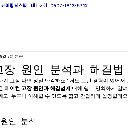
:1 케어링 시스템
대표전화 :
0507-1313-6712
컨가스충전
에어컨수리
에어컨냉매누설탐지
작업
18일
3분 분량
고장 원인 분석과 해결법
자기 고장 나면 정말 난감하죠? 저도 그런 경험이 있어서 
은 
에어컨 고장 원인과 해결법
에 대해 쉽고 명확하게 알려
빼고, 누구나 이해할 수 있도록 짧고 간결하게 설명할게요.
 원인 분석