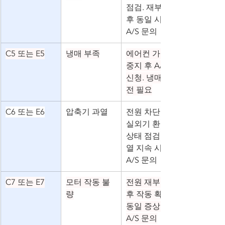
점검. 재부팅 
후 동일 시 
A/S 문의
C5 또는 E5
냉매 부족
에어컨 가동 
중지 후 A/S 
신청. 냉매 충
전 필요
C6 또는 E6
압축기 과열
전원 차단 후 
실외기 환기 
상태 점검. 과
열 지속 시 
A/S 문의
C7 또는 E7
모터 작동 불
전원 재부팅 
량
후 작동 확인. 
동일 증상 시 
A/S 문의