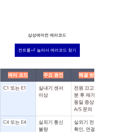
삼성에어컨 에러코드
컨트롤+F 눌러서 에러코드 찾기
에러 코드
주요 원인
해결 방법
C1 또는 E1
실내기 센서 
전원 끄고 5
이상
분 후 재가동. 
동일 증상 시 
A/S 문의
C4 또는 E4
실외기 통신 
실외기 전원 
불량
확인, 연결선 