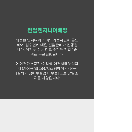
전담엔지니어배정
배정된 엔지니어의 예약가능시간이 홀드
되어, 접수건에 대한 전담관리가 진행됩
니다.
​야간/심야시간 접수건은 익일 1순
위로 우선진행됩니다.
에어컨가스충전/수리/에어컨냉매누설탐
지 (가정용/업소용/시스템에어컨) 전문
[실외기 냉매누설검사 무료] 으로 당일조
치를 지향합니다.