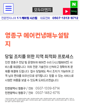
모두이엔지
전문엔지니어
1:1 케어링 시스템
대표전화 :
0507-1313-6712
영종구 에어컨냉매누설탐
지
당일 조치를 위한 지역 최적화 프로세스
인천 영종구 전담 팀 운영하여 에어컨 수리 (시스템에어컨) 서
비스를 제공합니다. 저희 전문 기술진이 신속하고 정확하게 문
제를 해결해 드립니다. 접수 당일에도 즉시 조치가 가능하여 고
객 님의 편의를 최우선으로 생각합니다. 믿을 수 있는 서비스로
시원한 여름을 보낼 수 있도록 도와드리겠습니다.
인천광역시 영종구
/ 전화 :
0507-1339-6714
인천광역시 영종구
/ 전화 :
0507-1482-6715
#영종도에어컨냉매누설탐지#영종동에어컨냉매누설탐지 #운남동에어컨냉매누설탐지 #중산동에어컨냉매누설탐지 #운서동에어컨냉매누설탐지 #영종하늘
도시에어컨냉매누설탐지 #을왕동에어컨냉매누설탐지 #용유동에어컨냉매누설탐지 #운남동에어컨냉매누설탐지 #운북동에어컨냉매누설탐지 #마시안에어컨
냉매누설탐지 #을왕리에어컨냉매누설탐지