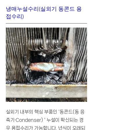
냉매누설수리(실외기 동콘드 용
접수리)
실외기 내부의 핵심 부품인 '동콘드(동 응
축기·Condenser) ' 누설이 확신되는 경
우 용접수리가 가능합니다. 년식이 오래되