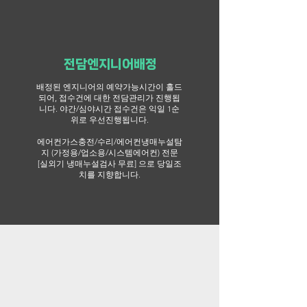
전담엔지니어배정
배정된 엔지니어의 예약가능시간이 홀드
되어, 접수건에 대한 전담관리가 진행됩
니다.
​야간/심야시간 접수건은 익일 1순
위로 우선진행됩니다.
에어컨가스충전/수리/에어컨냉매누설탐
지 (가정용/업소용/시스템에어컨) 전문
[실외기 냉매누설검사 무료] 으로 당일조
치를 지향합니다.