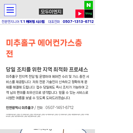
모두이엔지
전문엔지니어
1:1 케어링 시스템
대표전화 :
0507-1313-6712
미추홀구 에어컨가스충
전
당일 조치를 위한 지역 최적화 프로세스
미추홀구 전지역 전담 팀 운영하여 에어컨 수리 및 가스 충전 서
비스를 제공합니다. 저희 전문 기술진이 신속하고 정확하게 문
제를 해결해 드립니다. 접수 당일에도 즉시 조치가 가능하여 고
객 님의 편의를 최우선으로 생각합니다. 믿을 수 있는 서비스로
시원한 여름을 보낼 수 있도록 도와드리겠습니다.
인천광역시 미추홀구
/ 전화 :
0507-1451-6712
#미추홀구에어컨가스충전 #도화동에어컨가스충전 #주안에어컨가스충전 #숭의동에어컨가스충전 #도화동에어컨가스충전 #용현동에어컨가스충전 #학익동
에어컨가스충전 #문학동에어컨가스충전 #관교동에어컨가스충전