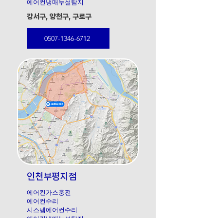
에어컨냉매누설탐지
강서구, 양천구, 구로구
0507-1346-6712
인천부평지점
에어컨가스충전
에어컨수리
시스템에어컨수리