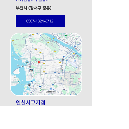
​부천시 (강서구 경유)
0507-1324-6712
인천서구지점
에어컨가스충전
에어컨수리
​시스템에어컨수리
에어컨냉매누설탐지