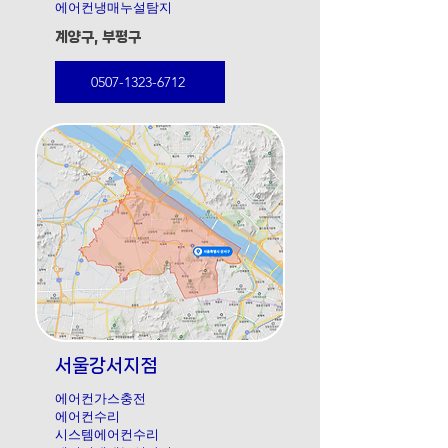
에어컨냉매누설탐지
​계양구, 부평구
0507-1323-6712
서울강서지점
에어컨가스충전
에어컨수리
시스템에어컨수리