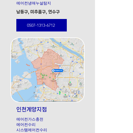
에어컨냉매누설탐지
​남동구, 미추홀구, 연수구
0507-1313-6712
인천계양지점
에어컨가스충전
에어컨수리
​시스템에어컨수리