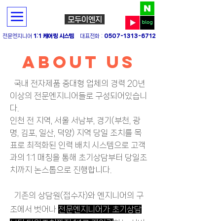
모두이엔지
전문엔지니어
1:1 케어링 시스템
대표전화 :
0507-1313-6712
about us
국내 전자제품 중대형 업체의 경력 20년
이상의 전문엔지니어들로 구성되어있습니
다.
​인천 전 지역, 서울 서남부, 경기(부천, 광
명, 김포, 일산, 덕양) 지역 당일 조치를 목
표로 최적화된 인력 배치 시스템으로 고객
과의 1:1 매칭을 통해 초기상담부터 당일조
치까지 논스톱으로 진행합니다.
기존의 상담원(접수자)와 엔지니어의 구
조에서 벗어나
전문엔지니어가 초기상담