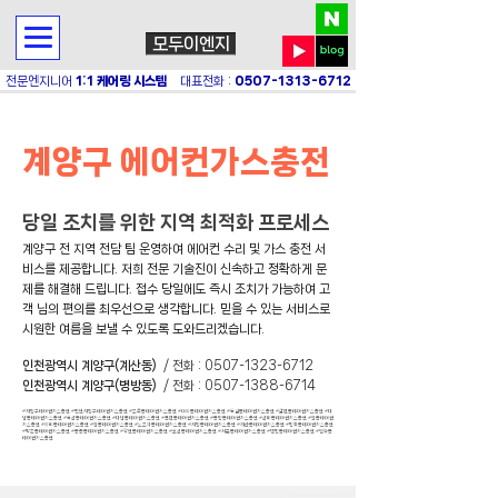
모두이엔지
전문엔지니어
1:1 케어링 시스템
대표전화 :
0507-1313-6712
계양구 에어컨가스충전
당일 조치를 위한 지역 최적화 프로세스
계양구 전 지역 전담 팀 운영하여 에어컨 수리 및 가스 충전 서
비스를 제공합니다. 저희 전문 기술진이 신속하고 정확하게 문
제를 해결해 드립니다. 접수 당일에도 즉시 조치가 가능하여 고
객 님의 편의를 최우선으로 생각합니다. 믿을 수 있는 서비스로
시원한 여름을 보낼 수 있도록 도와드리겠습니다.
인천광역시 계양구(계산동)
/ 전화 :
0507-1323-6712
인천광역시 계양구(병방동)
/ 전화 :
0507-1388-6714
#계양구에어컨가스충전 #인천계양구에어컨가스충전 #오류동에어컨가스충전 #이화동에어컨가스충전 #둑실동에어컨가스충전 #갈현동에어컨가스충전 #다
남동에어컨가스충전 #목상동에어컨가스충전 #다남동에어컨가스충전 #귤현동에어컨가스충전 #동양동에어컨가스충전 #상야동에어컨가스충전 #평동에어컨
가스충전 #하야동에어컨가스충전 #평동에어컨가스충전 #노오지동에어컨가스충전 #계양동에어컨가스충전 #계산동에어컨가스충전 #방축동에어컨가스충전
#박촌동에어컨가스충전 #용종동에어컨가스충전 #작전동에어컨가스충전 #효성동에어컨가스충전 #서운동에어컨가스충전 #병방동에어컨가스충전 #임학동
에어컨가스충전