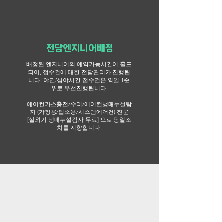
전담엔지니어배정
배정된 엔지니어의 예약가능시간이 홀드
되어, 접수건에 대한 전담관리가 진행됩
니다.
​야간/심야시간 접수건은 익일 1순
위로 우선진행됩니다.
에어컨가스충전/수리/에어컨냉매누설탐
지 (가정용/업소용/시스템에어컨) 전문
[실외기 냉매누설검사 무료] 으로 당일조
치를 지향합니다.