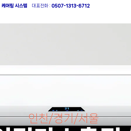
:1 케어링 시스템
대표전화 :
0507-1313-6712
컨가스충전
에어컨수리
에어컨냉매누설탐지
작업
인천
/
경기
/
서울