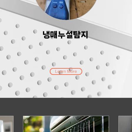
냉매누설탐지
Learn More