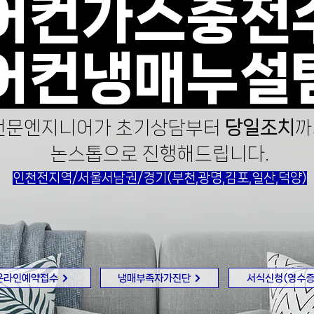
어컨가스충전
어컨냉매누설
전문엔지니어가 초기상담부터
당일조치
까
​논스톱으로 진행해드립니다.
인천전지역/서울서남권/경기(부천,광명,김포,일산,덕양)
온라인예약접수
냉매부족자가진단
서식신청(영수증