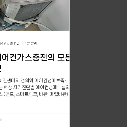
24년 5월 11일
4분 분량
에어컨가스충전의 모든
것
어컨냉매의 정의와 에어컨냉매부족시 생
는 현상 자가진단법 에어컨냉매누설의 케
스 (콘드, 스마트링크, 배관, 매립배관) 에
컨냉매의 종류 에어컨청소의 필요성, 에어
냉매누설 에러코드