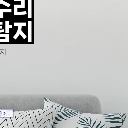
수리
탐지
지
)