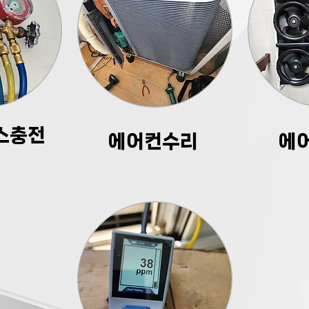
스충전
​에어컨수리
에