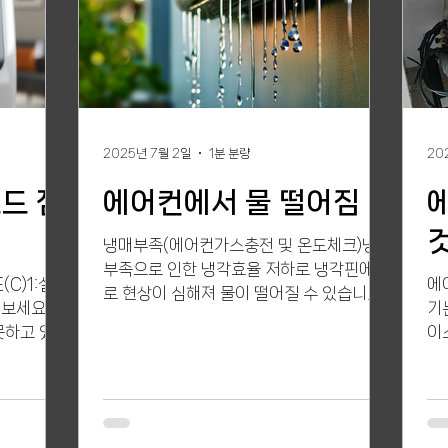
2025년 7월 2일
1분 분량
20
드 점
에어컨에서 물 떨어짐
냉매부족(에어컨가스충전 및 온도체크)냉매
부족으로 인한 냉각효율 저하로 냉각핀에 결
(C)1:실내
에
로 현상이 심해져 물이 떨어질 수 있습니다.
 보세요 에
기
이런경우, 냉기불로 시원한 바람이 나오지
못하고 있을
이
않습니다. 또한 실외기 주변에 성에가 끼어
 점검(에
어
있을 수 있으니, 실내기의 바람의 온도체크
 방법입니
컨
와 실외기를 확인하세요. 설치불량(수평확
동 해빙 모
인), 배수불량 (배수호수, 드레인 및 드레인
그릴 작동불
팬 점검)